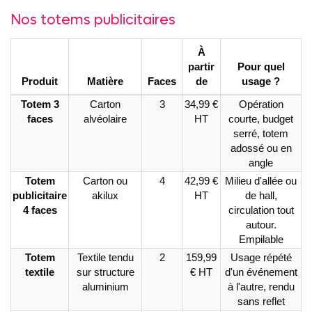
Nos totems publicitaires
À
partir
Pour quel
Produit
Matière
Faces
de
usage ?
Totem 3
Carton
3
34,99 €
Opération
faces
alvéolaire
HT
courte, budget
serré, totem
adossé ou en
angle
Totem
Carton ou
4
42,99 €
Milieu d'allée ou
publicitaire
akilux
HT
de hall,
4 faces
circulation tout
autour.
Empilable
Totem
Textile tendu
2
159,99
Usage répété
textile
sur structure
€ HT
d'un événement
aluminium
à l'autre, rendu
sans reflet