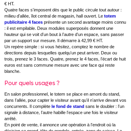
€ HT.
Quatre faces s'imposent dès que le public circule tout autour :
milieu d'allée, îlot central de magasin, hall ouvert. Le
totem
publicitaire 4 faces
présente un second avantage moins connu
: il est empilable. Deux modules superposés donnent une
hauteur qui se voit d'un bout à l'autre d'un espace, sans passer
par un support sur mesure. Il démarre à 42,99 € HT.
Un repère simple : si vous hésitez, comptez le nombre de
directions depuis lesquelles quelqu'un peut arriver. Deux ou
trois, prenez le 3 faces. Quatre, prenez le 4 faces, l'écart de huit
euros est sans commune mesure avec une face qui reste
blanche.
Pour quels usages ?
En salon professionnel, le totem se place en amont du stand,
dans l'allée, pour capter le visiteur avant qu'il n'arrive devant vos
concurrents. Il complète
le fond de stand
sans le doubler : l'un
signale à distance, l'autre habille l'espace une fois le visiteur
arrêté.
En point de vente, il annonce une opération à l'endroit où la
décision se prend, tête de gondole, entrée, zone de caisse. Le