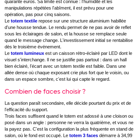
quarante euros. Sa limite est connue : l'humidité et les
manipulations répétées l'abîment, il est prévu pour une
opération, pas pour cinq saisons.
Le
totem textile
repose sur une structure aluminium habillée
d'une housse tendue. Le rendu permet de ne pas avoir de reflet
sous les éclairages de salon, et la housse se remplace seule
quand le message change. L'investissement initial se rentabilise
dès le troisième événement.
Le
totem lumineux
est un caisson rétro-éclairé par LED dont le
visuel s'interchange. Il ne se justifie pas partout : dans un hall
bien éclairé, l'écart avec un totem textile est faible. Dans une
allée dense où chaque exposant crie plus fort que le voisin, ou
dans un espace sombre, c'est lui qui capte le regard.
Combien de faces choisir ?
La question paraît secondaire, elle décide pourtant du prix et de
l'efficacité du support.
Trois faces suffisent quand le totem est adossé à une cloison ou
posé dans un angle : personne ne verra la quatrième, et vous ne
la payez pas. C'est la configuration la plus fréquente en stand de
salon, où le fond est occupé. Le
totem 3 faces
démarre à 34,99