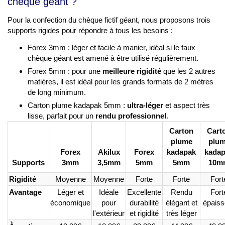
chèque géant ?
Pour la confection du chèque fictif géant, nous proposons trois
supports rigides pour répondre à tous les besoins :
Forex 3mm : léger et facile à manier, idéal si le faux
chèque géant est amené à être utilisé régulièrement.
Forex 5mm : pour une
meilleure rigidité
que les 2 autres
matières, il est idéal pour les grands formats de 2 mètres
de long minimum.
Carton plume kadapak 5mm :
ultra-léger
et aspect très
lisse, parfait pour un
rendu professionnel
.
Carton
Cart
plume
plu
Forex
Akilux
Forex
kadapak
kada
Supports
3mm
3,5mm
5mm
5mm
10m
Rigidité
Moyenne
Moyenne
Forte
Forte
Fort
Avantage
Léger et
Idéale
Excellente
Rendu
Fort
économique
pour
durabilité
élégant et
épaiss
l'extérieur
et rigidité
très léger