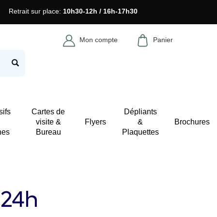
Retrait sur place:
10h30-12h / 16h-17h30
Mon compte
Panier
ifs
Cartes de
Dépliants
visite &
Flyers
&
Brochures
hes
Bureau
Plaquettes
 24h