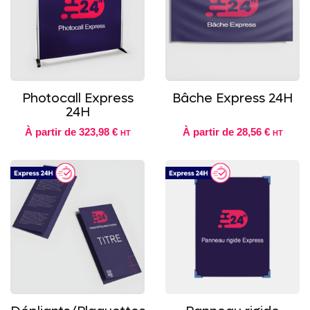
Photocall Express
Bâche Express 24H
24H
À partir de
323,98 €
À partir de
28,56 €
HT
HT