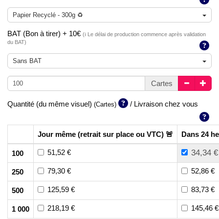
Papier Recyclé - 300g ♻️
BAT (Bon à tirer) + 10€
(ℹ️ Le délai de production commence après validation
du BAT)
Sans BAT
Cartes
Quantité (du même visuel)
/ Livraison chez vous
(Cartes)
Jour même (retrait sur place ou VTC) 🚨
Dans 24 he
51,52 €
34,34 €
100
79,30 €
52,86 €
250
125,59 €
83,73 €
500
218,19 €
145,46 €
1 000