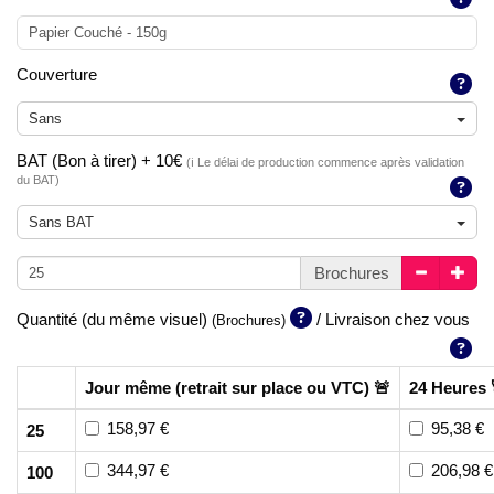
Papier Couché - 150g
Couverture
Sans
BAT (Bon à tirer) + 10€
(ℹ️ Le délai de production commence après validation
du BAT)
Sans BAT
Brochures
Quantité (du même visuel)
/ Livraison chez vous
(Brochures)
Jour même (retrait sur place ou VTC) 🚨
24 Heures 
158,97 €
95,38 €
25
344,97 €
206,98 €
100