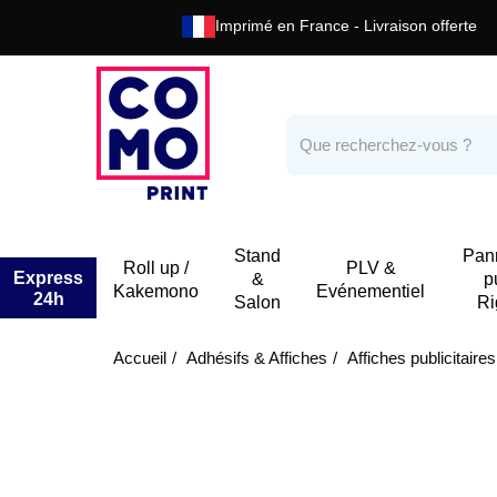
Imprimé en France - Livraison offerte
Stand
Pan
Roll up /
PLV &
Express
&
p
Kakemono
Evénementiel
24h
Salon
Ri
Accueil
Adhésifs & Affiches
Affiches publicitaires