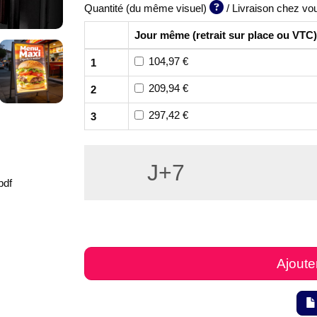
Quantité (du même visuel)
/ Livraison chez vo
Jour même (retrait sur place ou VTC)
104,97 €
1
209,94 €
2
297,42 €
3
J+7
pdf
Ajoute