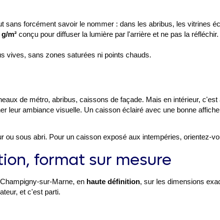
ut sans forcément savoir le nommer : dans les abribus, les vitrines écla
 g/m²
conçu pour diffuser la lumière par l'arrière et ne pas la réfléchir.
us vives, sans zones saturées ni points chauds.
aux de métro, abribus, caissons de façade. Mais en intérieur, c'est a
ner leur ambiance visuelle. Un caisson éclairé avec une bonne affiche
ur ou sous abri. Pour un caisson exposé aux intempéries, orientez-vo
tion, format sur mesure
de Champigny-sur-Marne, en
haute définition
, sur les dimensions exa
teur, et c'est parti.