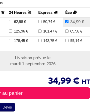
us
 🚨
24 Heures 🚀
Express 🚅
Éco 🎁
62,98 €
50,74 €
34,99 €
125,96 €
101,47 €
69,98 €
178,45 €
143,75 €
99,14 €
Livraison prévue le
mardi 1 septembre 2026
34,99 €
HT
r au panier
Devis