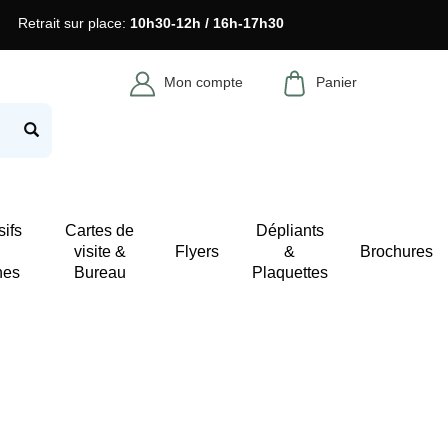
Retrait sur place:
10h30-12h / 16h-17h30
Mon compte
Panier
ifs
Cartes de
Dépliants
visite &
Flyers
&
Brochures
hes
Bureau
Plaquettes