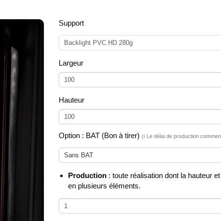
Support
Backlight PVC HD 280g
Largeur
Hauteur
Option : BAT (Bon à tirer)
(ℹ️ Le délai de production comme
Sans BAT
Production
: toute réalisation dont la hauteur 
en plusieurs éléments.