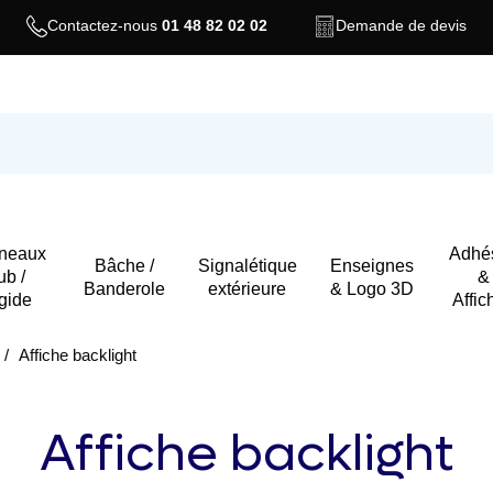
Contactez-nous
01 48 82 02 02
Demande de devis
neaux
Adhés
Bâche /
Signalétique
Enseignes
ub /
&
Banderole
extérieure
& Logo 3D
gide
Affic
Affiche backlight
Affiche backlight