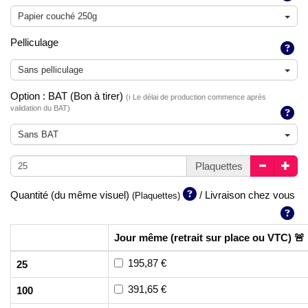
Papier couché 250g
Pelliculage
Sans pelliculage
Option : BAT (Bon à tirer)
(ℹ️ Le délai de production commence après
validation du BAT)
Sans BAT
Plaquettes
Quantité (du même visuel)
/ Livraison chez vous
(Plaquettes)
Jour même (retrait sur place ou VTC) 🚨
195,87 €
25
391,65 €
100