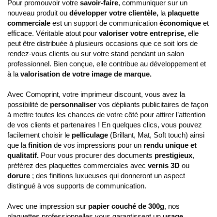
Pour promouvoir votre
savoir-faire
, communiquer sur un
nouveau produit ou
développer votre clientèle,
la
plaquette
commerciale
est un support de communication
économique
et
efficace. Véritable atout pour
valoriser votre entreprise,
elle
peut être distribuée à plusieurs occasions que ce soit lors de
rendez-vous clients ou sur votre stand pendant un salon
professionnel. Bien conçue, elle contribue au développement et
à la
valorisation de votre image de marque.
Avec Comoprint, votre imprimeur discount, vous avez la
possibilité de
personnaliser
vos dépliants publicitaires de façon
à mettre toutes les chances de votre côté pour attirer l’attention
de vos clients et partenaires ! En quelques clics, vous pouvez
facilement choisir le
pelliculage
(Brillant, Mat, Soft touch) ainsi
que la
finition
de vos impressions pour un
rendu unique et
qualitatif.
Pour vous procurer des documents
prestigieux
,
préférez des plaquettes commerciales avec
vernis 3D
ou
dorure
; des finitions luxueuses qui donneront un aspect
distingué à vos supports de communication.
Avec une impression sur
papier couché de 300g
, nos
plaquettes professionnelles vous garantissent un
usage