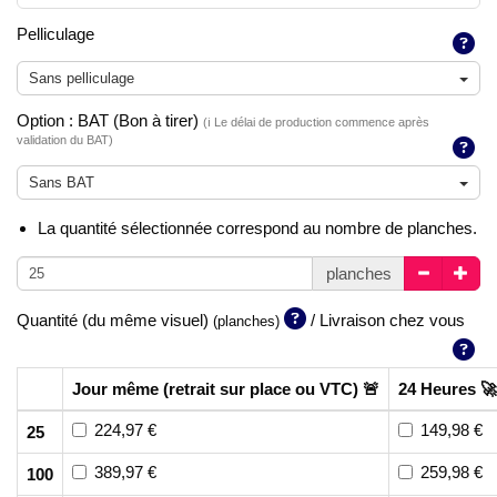
Pelliculage
Sans pelliculage
Option : BAT (Bon à tirer)
(ℹ️ Le délai de production commence après
validation du BAT)
Sans BAT
La quantité sélectionnée correspond au nombre de planches.
planches
Quantité (du même visuel)
/ Livraison chez vous
(planches)
Jour même (retrait sur place ou VTC) 🚨
24 Heures 🚀
224,97 €
149,98 €
25
389,97 €
259,98 €
100