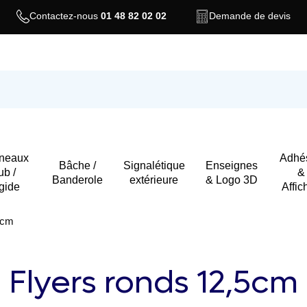
Contactez-nous
01 48 82 02 02
Demande de devis
neaux
Adhés
Bâche /
Signalétique
Enseignes
ub /
&
Banderole
extérieure
& Logo 3D
gide
Affic
5cm
Flyers ronds 12,5cm