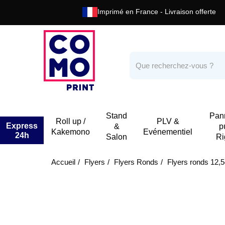
Imprimé en France - Livraison offerte
Stand
Pan
Roll up /
PLV &
Express
&
p
Kakemono
Evénementiel
24h
Salon
Ri
Accueil
Flyers
Flyers Ronds
Flyers ronds 12,