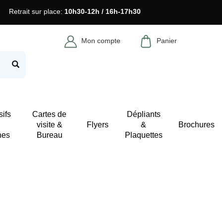
Retrait sur place:
10h30-12h / 16h-17h30
Mon compte
Panier
ifs
Cartes de
Dépliants
visite &
Flyers
&
Brochures
hes
Bureau
Plaquettes