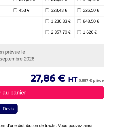
453 €
328,43 €
226,50 €
1 230,33 €
848,50 €
2 357,70 €
1 626 €
on prévue le
 septembre 2026
27,86 €
HT
0,557 € pièce
r au panier
Devis
lors d’une distribution de tracts. Vous pouvez ainsi