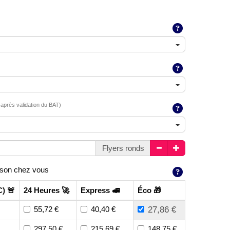
 après validation du BAT)
Flyers ronds
ison chez vous
C) 🚨
24 Heures 🚀
Express 🚅
Éco 🎁
55,72 €
40,40 €
27,86 €
297,50 €
215,69 €
148,75 €