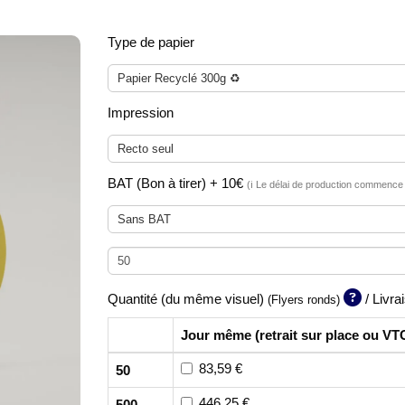
Type de papier
Papier Recyclé 300g ♻️
Impression
Recto seul
BAT (Bon à tirer) + 10€
(ℹ️ Le délai de production commence
Sans BAT
Quantité (du même visuel)
/ Livra
(Flyers ronds)
Jour même (retrait sur place ou VT
83,59 €
50
446,25 €
500