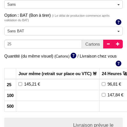
Sans
Option : BAT (Bon à tirer)
(ℹ️ Le délai de production commence après
validation du BAT)
Sans BAT
Cartons
Quantité (du même visuel)
/ Livraison chez vous
(Cartons)
Jour même (retrait sur place ou VTC) 🚨
24 Heures 🚀
145,21 €
96,81 €
25
147,84 €
100
500
Livraison prévue le